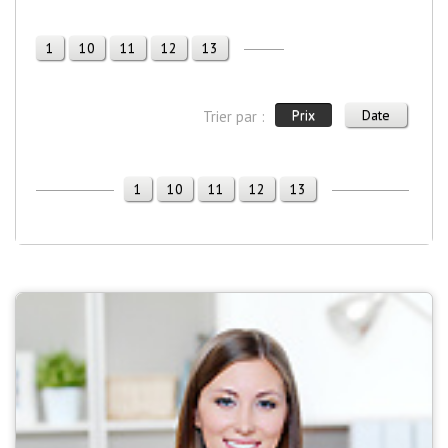
1
10
11
12
13
Prix
Date
Trier par :
1
10
11
12
13