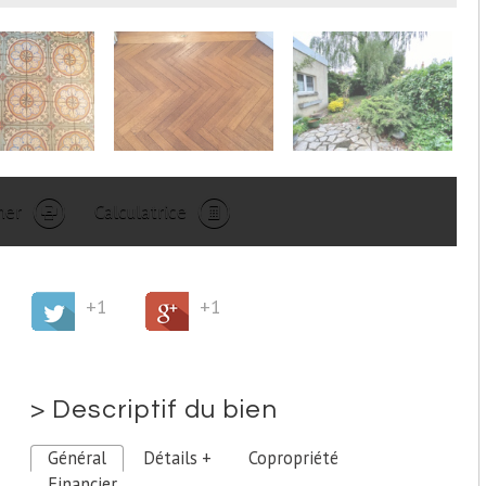
mer
Calculatrice
+1
+1
>
Descriptif du bien
Général
Détails +
Copropriété
Financier