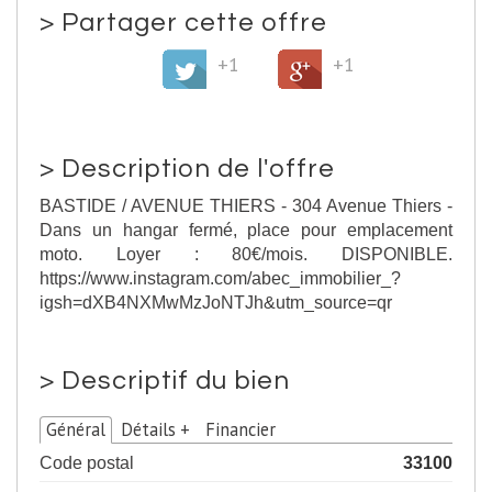
>
Partager cette offre
+1
+1
>
Description de l'offre
BASTIDE / AVENUE THIERS - 304 Avenue Thiers -
Dans un hangar fermé, place pour emplacement
moto. Loyer : 80€/mois. DISPONIBLE.
https://www.instagram.com/abec_immobilier_?
igsh=dXB4NXMwMzJoNTJh&utm_source=qr
>
Descriptif du bien
Général
Détails +
Financier
Code postal
33100