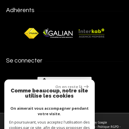
Adhérents
Se connecter
Espace propriétaires
On en reste là
Comme beaucoup, notre site
utilise les cookies
On aimerait vous accompagner pendant
votre visite.
En poursuivant, vous acceptez l'utilisation des
© 2026 | Tous droits réservés | Traduction powered by Google
Plan du site
-
Mentions légales
-
Nos honoraires
-
Liens
-
Admin
-
Politique RGPD
-
cookies par ce site, afin de vous proposer des