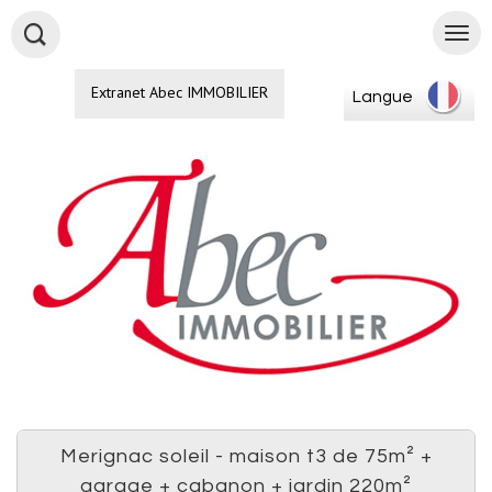
Extranet Abec IMMOBILIER
Langue
merignac soleil - maison t3 de 75m² +
garage + cabanon + jardin 220m²