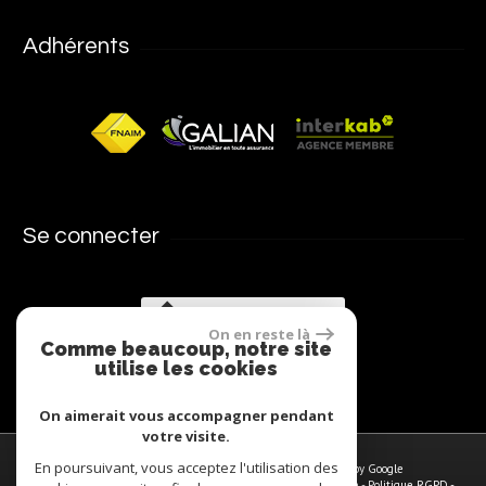
Adhérents
Se connecter
Espace propriétaires
On en reste là
Comme beaucoup, notre site
utilise les cookies
On aimerait vous accompagner pendant
votre visite.
En poursuivant, vous acceptez l'utilisation des
© 2026 | Tous droits réservés | Traduction powered by Google
Plan du site
-
Mentions légales
-
Nos honoraires
-
Liens
-
Admin
-
Politique RGPD
-