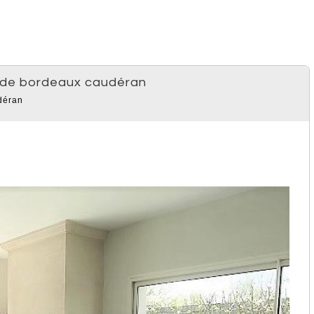
te de bordeaux caudéran
déran