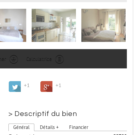
mer
Calculatrice
+1
+1
>
Descriptif du bien
Général
Détails +
Financier