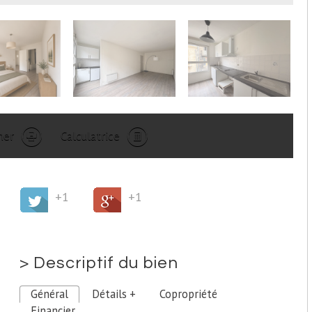
mer
Calculatrice
+1
+1
>
Descriptif du bien
Général
Détails +
Copropriété
Financier