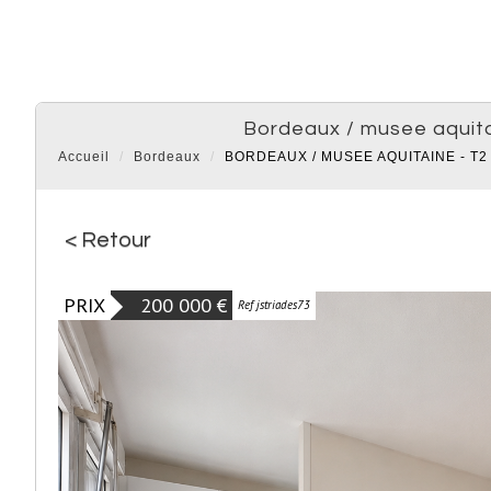
bordeaux / musee aquita
Accueil
Bordeaux
BORDEAUX / MUSEE AQUITAINE - T2
< Retour
PRIX
200 000
€
Ref jstriades73