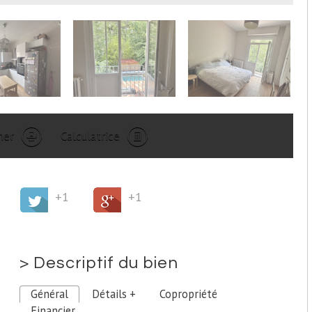
mer
Calculatrice
+1
+1
>
Descriptif du bien
Général
Détails +
Copropriété
Financier