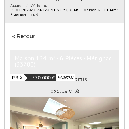
Accueil
Mérignac
MERIGNAC ARLAC/LES EYQUEMS - Maison R+1 134m²
+ garage + jardin
< Retour
Maison 134 m² - 6 Pièces - Mérignac
(33700)
PRIX
570 000
€
Sous Compromis
Ref JSPERS2
Exclusivité