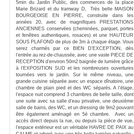
5min du Jardin Public, des commerces de la place
Marie Brizard et du tramway D, Très belle MAISON
BOURGEOISE EN PIERRE, construite dans les
années 20, avec de magnifiques PRESTATIONS
ANCIENNES conservées (cheminées, parquet, portes
et fenêtres authentiques, rosaces) et une HAUTEUR
SOUS PLAFOND de plus de 3m à chaque étage. Vous
serez charmés par ce BIEN D'EXCEPTION, dès
l'entrée au rez-de-chaussée, avec une vaste PIECE DE
RECEPTION d'environ 50m2 baignée de lumière grâce
à l'EXPOSITION SUD et les nombreuses ouvertures
tournées vers le jardin. Sur le même niveau, une
grande cuisine séparée avec un espace dînatoire, une
chambre de plain pied et des WC séparés. A l'étage,
l'espace nuit comprend 3 chambres de belle taille, dont
une suite avec sa salle d'eau privative, une deuxième
salle de bains, des WC, et un dressing de 9m2 pouvant
être également aménagé en 5è chambre. Avec un
accès direct depuis la rue, ou depuis la pièce de vue,
l'espace extérieur est un véritable HAVRE DE PAIX au
CALME et arboré avec une très belle lumière naturelle .