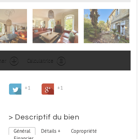
mer
Calculatrice
+1
+1
>
Descriptif du bien
Général
Détails +
Copropriété
Financier