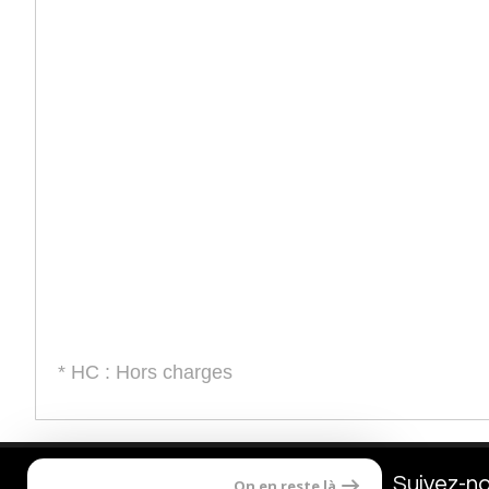
* HC : Hors charges
Contactez-nous
Suivez-n
On en reste là